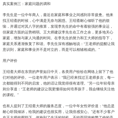
真实案例三：家庭问题的调和
李先生是一位中年商人，最近在家庭和事业之间感到非常疲惫。他来
找王绍斋的时候，心中满是无奈与困惑。王绍斋耐心倾听了他的烦
恼，并通过对其八字的推算，发现李先生的命中有着较强的事业运，
但家庭方面的运势稍弱。王大师建议李先生在工作之余，更多地关心
家庭，增加与家人沟通的时间。在李先生的努力和王大师的指导下，
家庭关系逐渐恢复了和谐。李先生深有感触地说：“王老师的提醒让我
意识到，家庭和事业并不是对立的，而是可以相辅相成的。”
用户评价
王绍斋大师在东营的声誉如日中天，各类用户纷纷在网络上留下了他
们对他的评价。一位老年用户表示：“我已经来找过王老师多次，每一
次都能得到不同的启发，他的话让我觉得很有道理。”另一位年轻母亲
则分享道：“王老师的建议让我更懂得如何培养孩子，我会继续关注他
的课程。”
也有人提到了王绍斋大师的服务态度，一位中年女性评价道：“他总是
耐心听我倾诉，给我的建议也很实用，让我倍感安心。”还有不少客户
在王大师的帮助下，体验到了生活的转机，不约而同地称赞了他的高