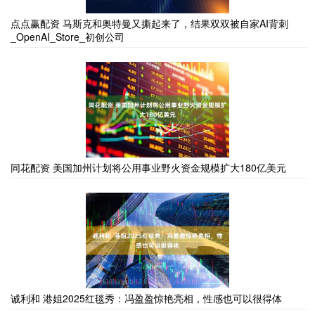
点点赢配资 马斯克和奥特曼又撕起来了，结果双双被自家AI背刺
_OpenAI_Store_初创公司
同花配资 美国加州计划将公用事业野火资金规模扩大180亿美元
诚利和 港姐2025红毯秀：冯盈盈惊艳亮相，性感也可以很得体