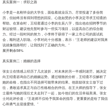
真实案例一：求职之路
小李是一名刚毕业的大学生，面临着就业压力。尽管投递了多份简
历，但始终没有得到理想的回应。心急如焚的小李决定寻求王绍斋的
帮助。在算命时，王绍斋通过小李的生辰八字，指出他在招聘季节的
财运较弱，建议他先暂时参与一些实习项目，以提高自己的综合能
力。经过一段时间的努力，小李终于获得了一家上市公司的面试机
会，顺利进入职场。小李对此十分感激，表示：“王老师的建议对我来
说就像指路明灯，让我找到了正确的方向。”
展开剩余58%
真实案例二：婚姻的选择
张女士在情感上经历了几次波折，对未来的另一半感到迷茫。她决定
向王绍斋咨询自己的婚姻运势。通过细致的分析，王绍斋不仅解析了
她的命格，也指出不同选择可能带来的结果。他鼓励张女士放下过
往，勇敢追求真正与自己性格相合的伴侣。在王大师的指导下，张女
士最终与她的现任丈夫走到了一起，如今他们的生活幸福美满。张女
士对此评价道：“王老师不仅给予我算命的指导，更重要的是给了我信
心和勇气去迎接爱情。”