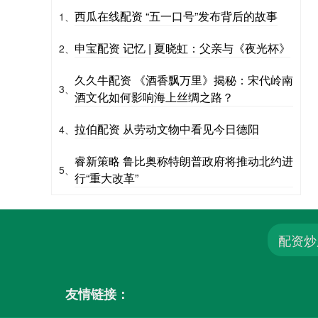
西瓜在线配资 “五一口号”发布背后的故事
1、
申宝配资 记忆 | 夏晓虹：父亲与《夜光杯》
2、
久久牛配资 《酒香飘万里》揭秘：宋代岭南
3、
酒文化如何影响海上丝绸之路？
拉伯配资 从劳动文物中看见今日德阳
4、
睿新策略 鲁比奥称特朗普政府将推动北约进
5、
行“重大改革”
配资炒
友情链接：