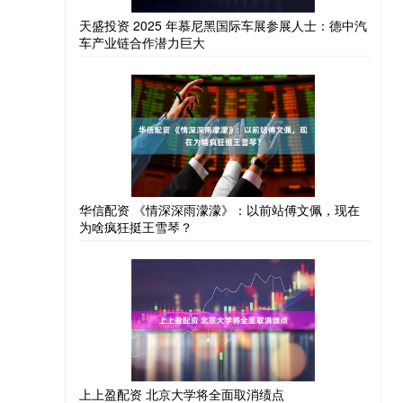
天盛投资 2025 年慕尼黑国际车展参展人士：德中汽
车产业链合作潜力巨大
华信配资 《情深深雨濛濛》：以前站傅文佩，现在
为啥疯狂挺王雪琴？
上上盈配资 北京大学将全面取消绩点