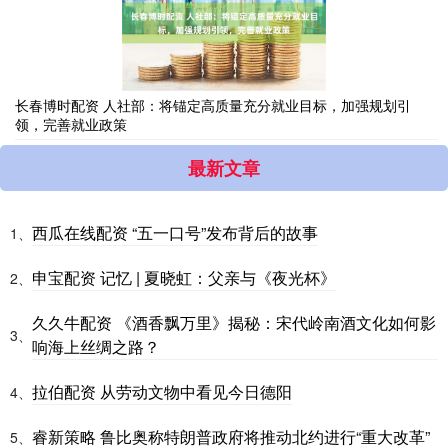
长春博时配资 人社部：将锚定高质量充分就业目标，加强规划引
领，完善就业政策
最新文章
西瓜在线配资 “五一口号”发布背后的故事
1、
申宝配资 记忆 | 夏晓虹：父亲与《夜光杯》
2、
久久牛配资 《酒香飘万里》揭秘：宋代岭南酒文化如何影
3、
响海上丝绸之路？
拉伯配资 从劳动文物中看见今日德阳
4、
睿新策略 鲁比奥称特朗普政府将推动北约进行“重大改革”
5、