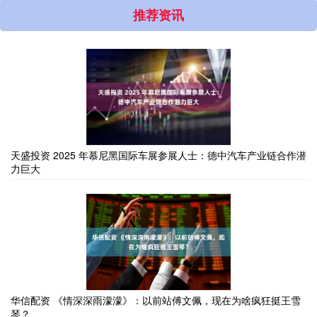
推荐资讯
天盛投资 2025 年慕尼黑国际车展参展人士：德中汽车产业链合作潜
力巨大
华信配资 《情深深雨濛濛》：以前站傅文佩，现在为啥疯狂挺王雪
琴？