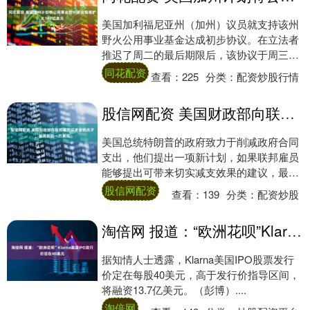
美国加利福尼亚州（加州）议员就支持该州
野火公用事业基金达成初步协议。在立法者
推迟了周二的最后期限后，该协议于周三提
交为立法文本。彭博援引知情人士报道称，
同花配资
查看：
225
分类：
配资炒股行情
增资规模....
股信网配资 美国财政部向联邦雇员征求省钱点子，最高奖励一万美元
美国总统特朗普的政府致力于削减政府合同
支出，他们提出一项新计划，如果联邦雇员
能够提出可带来切实减支效果的建议，最高
将获得一万美元奖励。9月10日，财政部推
股信网配资
查看：
139
分类：
配资炒股
出该计....
淘倍网 报道：“欧洲花呗”Klarna美国IPO发行价定在40美元
据知情人士透露，Klarna美国IPO股票发行
价定在每股40美元，高于发行价指导区间，
将融资13.7亿美元。（彭博）....
淘倍网