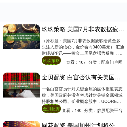
玖玖策略 美国7月非农数据疲软给黄金多头注入新的信心，金价看向3400美元
（原标题：美国7月非农数据疲软给黄金多
头注入新的信心，金价看向3400美元） 汇通
财经APP讯——黄金上周尾盘强势反弹，摆
脱周初跌势，向关键阻力位每盎司3400....
玖玖策略
查看：
107
分类：
配资门户网
金贝配资 白宫否认有关美国政府考虑持股关键金属公司的媒体报道
一名白宫官员针对关键金属的媒体报道表态
称，美国政府并没有考虑针对关键金属领域
持股相关公司。矿业概念股中，UCORE
RARE METALS维持超过13%的涨幅，....
金贝配资
查看：
140
分类：
炒股配资平台
同花配资 美国加州计划将公用事业野火资金规模扩大180亿美元