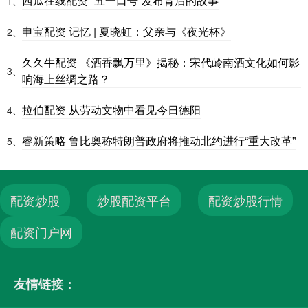
西瓜在线配资 “五一口号”发布背后的故事
1、
申宝配资 记忆 | 夏晓虹：父亲与《夜光杯》
2、
久久牛配资 《酒香飘万里》揭秘：宋代岭南酒文化如何影
3、
响海上丝绸之路？
拉伯配资 从劳动文物中看见今日德阳
4、
睿新策略 鲁比奥称特朗普政府将推动北约进行“重大改革”
5、
配资炒股
炒股配资平台
配资炒股行情
配资门户网
友情链接：