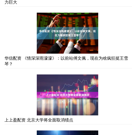
力巨大
华信配资 《情深深雨濛濛》：以前站傅文佩，现在为啥疯狂挺王雪
琴？
上上盈配资 北京大学将全面取消绩点