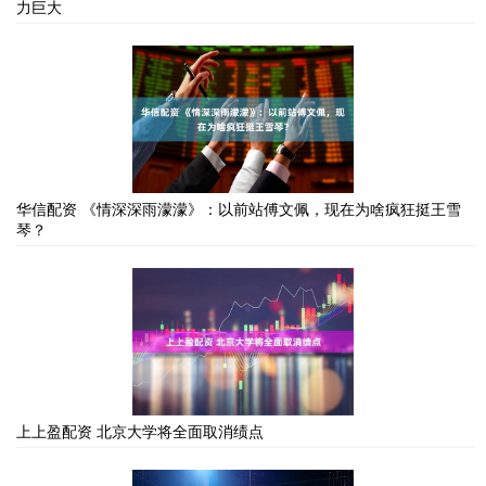
力巨大
华信配资 《情深深雨濛濛》：以前站傅文佩，现在为啥疯狂挺王雪
琴？
上上盈配资 北京大学将全面取消绩点