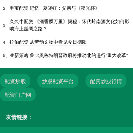
申宝配资 记忆 | 夏晓虹：父亲与《夜光杯》
2、
久久牛配资 《酒香飘万里》揭秘：宋代岭南酒文化如何影
3、
响海上丝绸之路？
拉伯配资 从劳动文物中看见今日德阳
4、
睿新策略 鲁比奥称特朗普政府将推动北约进行“重大改革”
5、
配资炒股
炒股配资平台
配资炒股行情
配资门户网
友情链接：